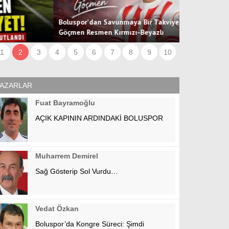
oluspor'dan Savunmaya Bir Takviye Daha! Bartu
öçmen Resmen Kırmızı-Beyazlı
1
2
3
4
5
6
7
8
9
10
AZARLAR
Fuat Bayramoğlu
AÇIK KAPININ ARDINDAKİ BOLUSPOR
Muharrem Demirel
Sağ Gösterip Sol Vurdu…
Vedat Özkan
Boluspor’da Kongre Süreci: Şimdi