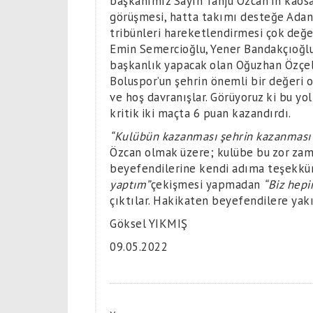
başkanımız Sayın Tanju Özcan’ın kaosa 
görüşmesi, hatta takımı desteğe Adan
tribünleri hareketlendirmesi çok değer
Emin Semercioğlu, Yener Bandakçıoğl
başkanlık yapacak olan Oğuzhan Özçelik
Boluspor’un şehrin önemli bir değeri 
ve hoş davranışlar. Görüyoruz ki bu yol
kritik iki maçta 6 puan kazandırdı.
“Kulübün kazanması şehrin kazanması
Özcan olmak üzere; kulübe bu zor zam
beyefendilerine kendi adıma teşekkü
yaptım”
çekişmesi yapmadan
“Biz hepi
çıktılar. Hakikaten beyefendilere yakış
Göksel YIKMIŞ
09.05.2022