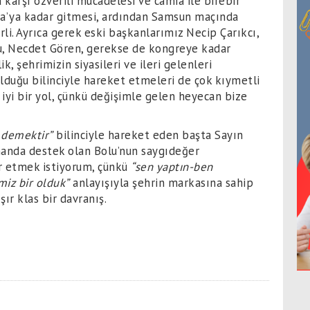
karşı özverili mücadelesi ve camia ile birebir
a’ya kadar gitmesi, ardından Samsun maçında
li. Ayrıca gerek eski başkanlarımız Necip Çarıkcı,
u, Necdet Gören, gerekse de kongreye kadar
, şehrimizin siyasileri ve ileri gelenleri
olduğu bilinciyle hareket etmeleri de çok kıymetli
 iyi bir yol, çünkü değişimle gelen heyecan bize
 demektir”
bilinciyle hareket eden başta Sayın
anda destek olan Bolu’nun saygıdeğer
r etmek istiyorum, çünkü
“sen yaptın-ben
miz bir olduk”
anlayışıyla şehrin markasına sahip
ır klas bir davranış.