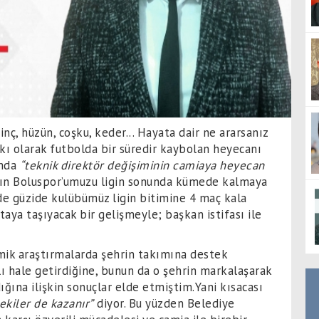
nç, hüzün, coşku, keder... Hayata dair ne ararsanız
alkı olarak futbolda bir süredir kaybolan heyecanı
ımda
“teknik direktör değişiminin camiaya heyecan
ın Boluspor’umuzu ligin sonunda kümede kalmaya
de güzide kulübümüz ligin bitimine 4 maç kala
aya taşıyacak bir gelişmeyle; başkan istifası ile
mik araştırmalarda şehrin takımına destek
ı hale getirdiğine, bunun da o şehrin markalaşarak
ğına ilişkin sonuçlar elde etmiştim.Yani kısacası
ekiler de kazanır”
diyor. Bu yüzden Belediye