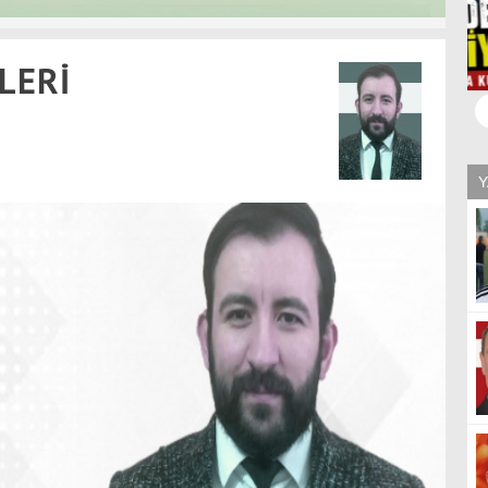
B
LERİ
G
Y