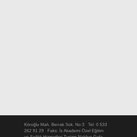
Köroğlu Mah. Berrak Sok. No:3 Tel: 0 533
262 91 29 Faks: İz Akademi Özel Eğitim
ve Sağlık Hizmetleri Turizm Nakliye Gıda