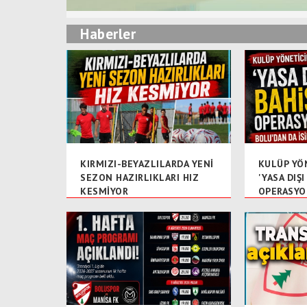
Haberler
KIRMIZI-BEYAZLILARDA YENİ
KULÜP YÖ
SEZON HAZIRLIKLARI HIZ
'YASA DIŞI
KESMİYOR
OPERASYO
İSİMLER V