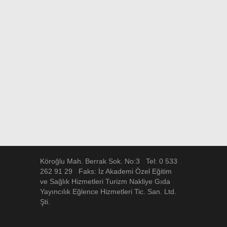
Köroğlu Mah. Berrak Sok. No:3 Tel: 0 533
262 91 29 Faks: İz Akademi Özel Eğitim
ve Sağlık Hizmetleri Turizm Nakliye Gıda
Yayıncılık Eğlence Hizmetleri Tic. San. Ltd.
Şti.