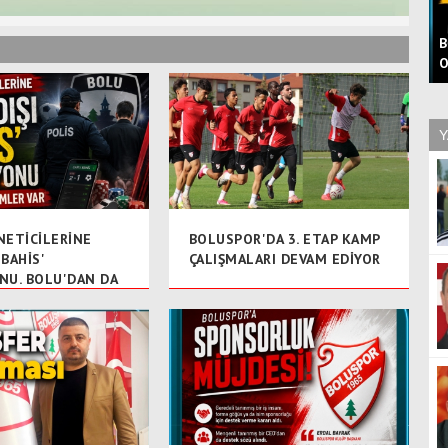
B
O
Y
NETİCİLERİNE
BOLUSPOR'DA 3. ETAP KAMP
 BAHİS'
ÇALIŞMALARI DEVAM EDİYOR
NU. BOLU'DAN DA
AR