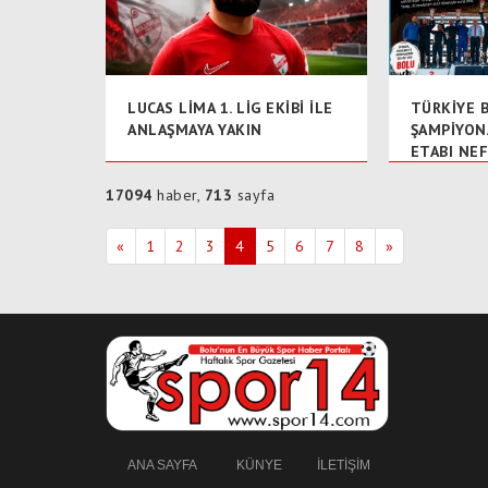
LUCAS LİMA 1. LİG EKİBİ İLE
TÜRKİYE B
ANLAŞMAYA YAKIN
ŞAMPİYON
ETABI NEF
ŞAMPİYON
ALDI
17094
haber,
713
sayfa
«
1
2
3
4
5
6
7
8
»
ANA SAYFA
KÜNYE
İLETİŞİM