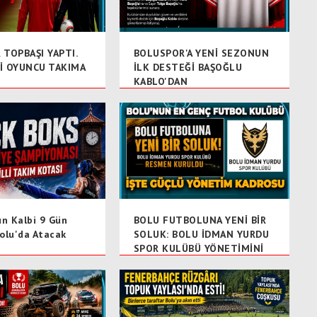
TOPBAŞI YAPTI.
BOLUSPOR'A YENİ SEZONUN
İ OYUNCU TAKIMA
İLK DESTEĞİ BAŞOĞLU
R
KABLO'DAN
un Kalbi 9 Gün
BOLU FUTBOLUNA YENİ BİR
olu'da Atacak
SOLUK: BOLU İDMAN YURDU
SPOR KULÜBÜ YÖNETİMİNİ
AÇIKLADI