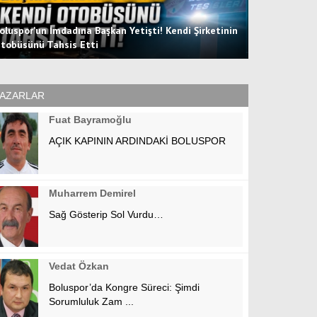
oluspor'un İmdadına Başkan Yetişti! Kendi Şirketinin
tobüsünü Tahsis Etti
Hücum Hattın
AZARLAR
Fuat Bayramoğlu
AÇIK KAPININ ARDINDAKİ BOLUSPOR
Muharrem Demirel
Sağ Gösterip Sol Vurdu…
Vedat Özkan
Boluspor’da Kongre Süreci: Şimdi
Sorumluluk Zam ...