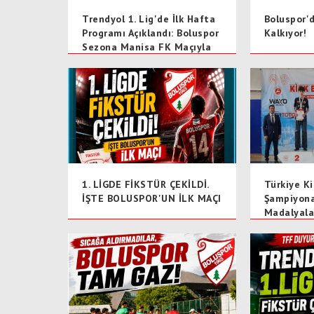
Trendyol 1. Lig'de İlk Hafta
Boluspor'
Programı Açıklandı: Boluspor
Kalkıyor!
Sezona Manisa FK Maçıyla
Başlıyor
1. LİGDE FİKSTÜR ÇEKİLDİ.
Türkiye K
İŞTE BOLUSPOR'UN İLK MAÇI
Şampiyona
Madalyala