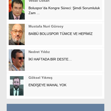
Vedat Özkan
Boluspor’da Kongre Süreci: Şimdi Sorumluluk
Zam ...
Mustafa Nuri Gürsoy
BAİBÜ BOLUSPOR TÜMCE VE HEPİMİZ
Nedret Yıldız
İKİ HAFTADA BİR DESTE…
Göksel Yıkmış
ENDİŞEYE MAHAL YOK