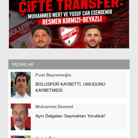
Lİ
YAZARLAR
Fuat Bayramoğlu
BOLUSPOR KAYBETTİ, UMUDUNU
KAYBETMEDİ
Muharrem Demirel
Aynı Dalgaları Saymaktan Yorulduk!