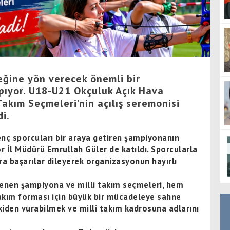
eğine yön verecek önemli bir
pıyor. U18-U21 Okçuluk Açık Hava
Takım Seçmeleri’nin açılış seremonisi
di.
enç sporcuları bir araya getiren şampiyonanın
r İl Müdürü Emrullah Güler de katıldı. Sporcularla
ra başarılar dileyerek organizasyonun hayırlı
lenen şampiyona ve milli takım seçmeleri, hem
akım forması için büyük bir mücadeleye sahne
kiden vurabilmek ve milli takım kadrosuna adlarını