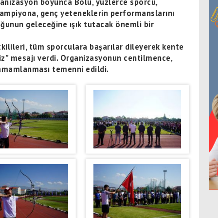
anizasyon boyunca Bolu, yüzlerce sporcu,
Şampiyona, genç yeteneklerin performanslarını
uğunun geleceğine ışık tutacak önemli bir
kilileri, tüm sporculara başarılar dileyerek kente
niz” mesajı verdi. Organizasyonun centilmence,
 tamamlanması temenni edildi.