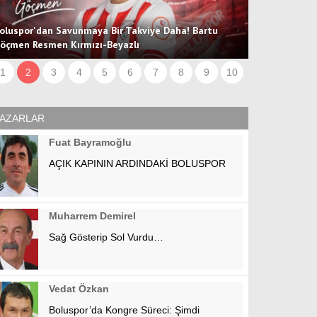
oluspor'dan Savunmaya Bir Takviye Daha! Bartu
öçmen Resmen Kırmızı-Beyazlı
1
2
3
4
5
6
7
8
9
10
AZARLAR
Fuat Bayramoğlu
AÇIK KAPININ ARDINDAKİ BOLUSPOR
Muharrem Demirel
Sağ Gösterip Sol Vurdu…
Vedat Özkan
Boluspor’da Kongre Süreci: Şimdi