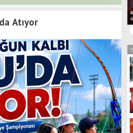
B
da Atıyor
G
Y