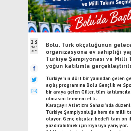
23
Bolu, Türk okçuluğunun gelec
HAZ
organizasyona ev sahipliği ya
2026
Türkiye Şampiyonası ve Milli 
yoğun katılımla gerçekleştiril
Türkiye’nin dört bir yanından gelen g
açılış programına Bolu Gençlik ve Spo
bir araya gelen Güler, tüm katılımcıla
olmasını temenni etti.
Karaçayır Atletizm Sahası’nda düzen
Türkiye Şampiyonluğu hem de milli t
oluyor. Genç okçular, hedefi tam on i
yazdırabilmek için kıyasıya yarışıyor.