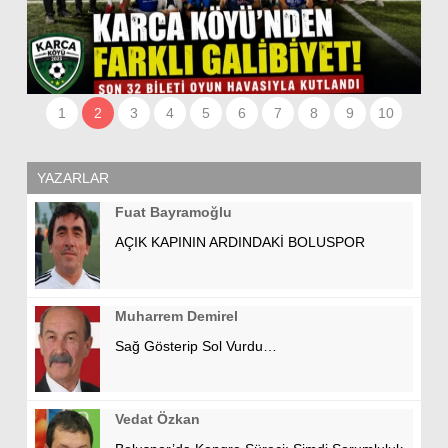
1
2
3
4
5
6
7
8
9
10
YAZARLAR
Fuat Bayramoğlu
AÇIK KAPININ ARDINDAKİ BOLUSPOR
Muharrem Demirel
Sağ Gösterip Sol Vurdu…
Vedat Özkan