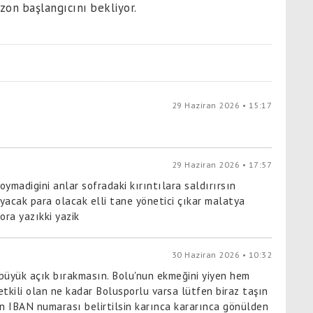
ezon başlangıcını bekliyor.
29 Haziran 2026 • 15:17
29 Haziran 2026 • 17:57
madigini anlar sofradaki kırıntılara saldırırsın
yacak para olacak elli tane yönetici çıkar malatya
ora yazıkki yazik
30 Haziran 2026 • 10:32
büyük açık bırakmasın. Bolu'nun ekmeğini yiyen hem
etkili olan ne kadar Bolusporlu varsa lütfen biraz taşın
ün IBAN numarası belirtilsin karınca kararınca gönülden