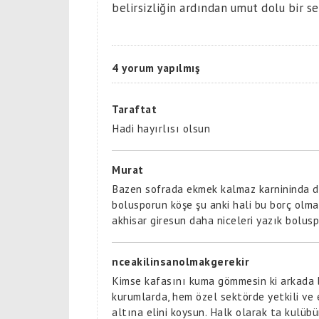
belirsizliğin ardından umut dolu bir s
4 yorum yapılmış
Taraftat
Hadi hayırlısı olsun
Murat
Bazen sofrada ekmek kalmaz karnininda doy
bolusporun köşe şu anki hali bu borç olma
akhisar giresun daha niceleri yazık bolusp
nceakilinsanolmakgerekir
Kimse kafasını kuma gömmesin ki arkada 
kurumlarda, hem özel sektörde yetkili ve 
altına elini koysun. Halk olarak ta kulüb