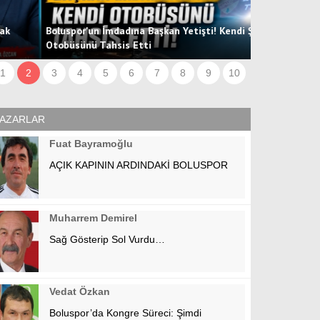
oluspor'un İmdadına Başkan Yetişti! Kendi Şirketinin
tobüsünü Tahsis Etti
Hücum Hattın
1
2
3
4
5
6
7
8
9
10
AZARLAR
Fuat Bayramoğlu
AÇIK KAPININ ARDINDAKİ BOLUSPOR
Muharrem Demirel
Sağ Gösterip Sol Vurdu…
Vedat Özkan
Boluspor’da Kongre Süreci: Şimdi