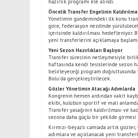
hazırlık programı ele alındı.
Öncelik Transfer Engelinin Kaldırılma
Yönetimin gündemindeki ilk konu transf
göre, federasyon nezdinde yürütülecek 
içerisinde kaldırılması hedefleniyor.
yeni transferlerini açıklamaya başlam
Yeni Sezon Hazırlıkları Başlıyor
Transfer sürecinin netleşmesiyle birli
haftasında kendi tesislerinde sezon ha
belirleyeceği program doğrultusunda 
Bolu'da gerçekleştirilecek.
Gözler Yönetimin Atacağı Adımlarda
Kongrenin hemen ardından vakit kayb
ekibi, kulübün sportif ve mali anlamd
Transfer yasağının kaldırılması ve ka
sezona daha güçlü bir şekilde girmesi 
Kırmızı-beyazlı camiada artık gözler
adımlara ve açıklanacak yeni transferl