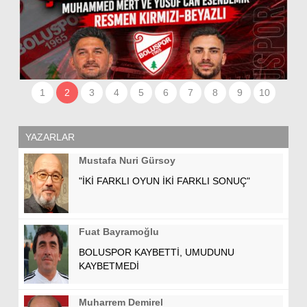
Lİ
1
2
3
4
5
6
7
8
9
10
YAZARLAR
Mustafa Nuri Gürsoy
"İKİ FARKLI OYUN İKİ FARKLI SONUÇ"
Fuat Bayramoğlu
BOLUSPOR KAYBETTİ, UMUDUNU
KAYBETMEDİ
Muharrem Demirel