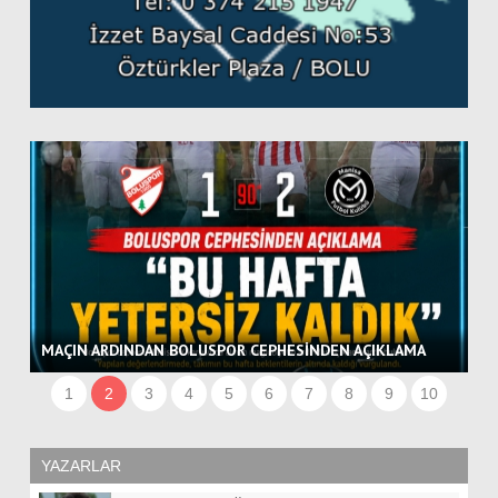
BO
MAÇIN ARDINDAN BOLUSPOR CEPHESİNDEN AÇIKLAMA
VE
1
2
3
4
5
6
7
8
9
10
YAZARLAR