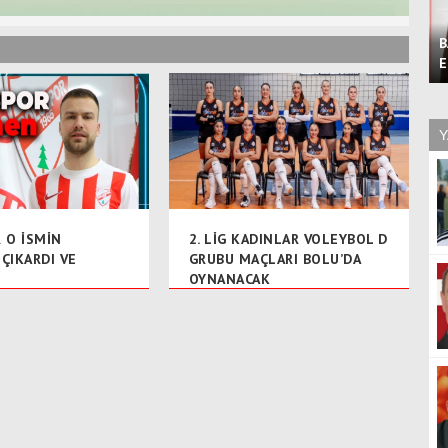
B
E
Y
 O İSMİN
2. LİG KADINLAR VOLEYBOL D
 ÇIKARDI VE
GRUBU MAÇLARI BOLU’DA
OYNANACAK