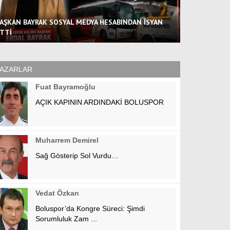
AŞKAN BAYRAK SOSYAL MEDYA HESABINDAN İSYAN
TTİ
AZARLAR
Fuat Bayramoğlu
AÇIK KAPININ ARDINDAKİ BOLUSPOR
Muharrem Demirel
Sağ Gösterip Sol Vurdu…
Vedat Özkan
Boluspor’da Kongre Süreci: Şimdi
Sorumluluk Zam ...