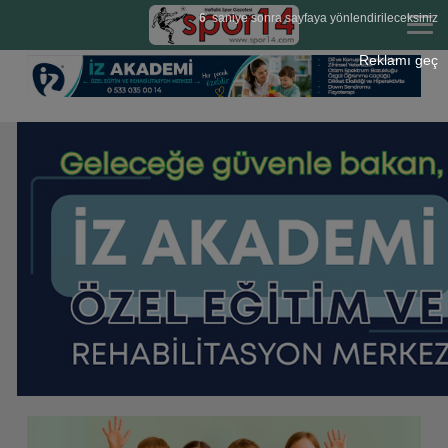
6
saniye sonra sayfaya yönlendirileceksiniz
Reklamı geç