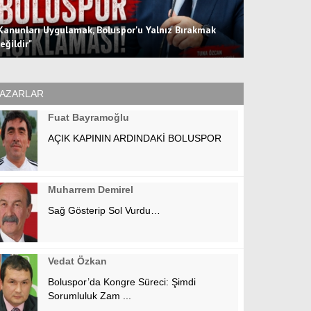
Kanunları Uygulamak, Boluspor'u Yalnız Bırakmak
Boluspor'un İ
eğildir"
Otobüsünü Ta
AZARLAR
Fuat Bayramoğlu
AÇIK KAPININ ARDINDAKİ BOLUSPOR
Muharrem Demirel
Sağ Gösterip Sol Vurdu…
Vedat Özkan
Boluspor’da Kongre Süreci: Şimdi
Sorumluluk Zam ...