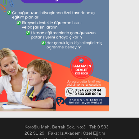
Köroğlu Mah. Berrak Sok. No:3 Tel: 0 533
262 91 29 Faks: İz Akademi Özel Eğitim