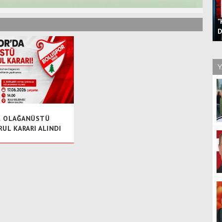
"
D
Y
R OLAĞANÜSTÜ
UL KARARI ALINDI