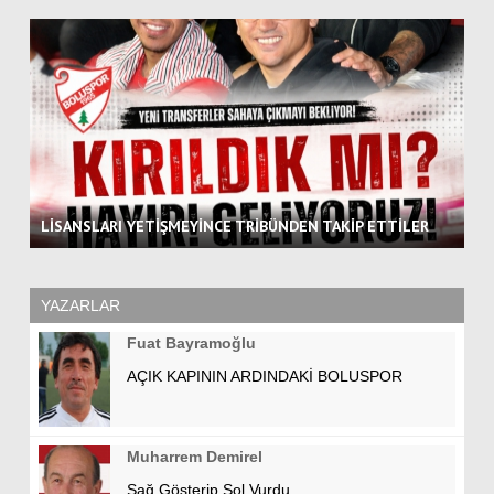
LİSANSLARI YETİŞMEYİNCE TRİBÜNDEN TAKİP ETTİLER
MA
YAZARLAR
Fuat Bayramoğlu
AÇIK KAPININ ARDINDAKİ BOLUSPOR
Muharrem Demirel
Sağ Gösterip Sol Vurdu…