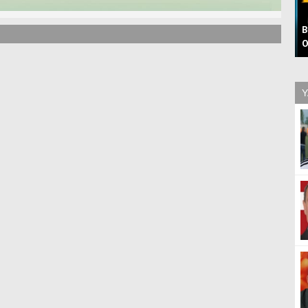
B
O
Y