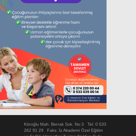
Köroğlu Mah. Berrak Sok. No:3 Tel: 0 533
262 91 29 Faks: İz Akademi Özel Eğitim