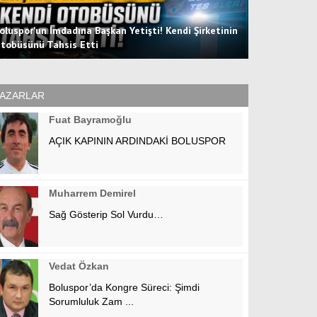
oluspor'un İmdadına Başkan Yetişti! Kendi Şirketinin
tobüsünü Tahsis Etti
Hücum Hattın
AZARLAR
Fuat Bayramoğlu
AÇIK KAPININ ARDINDAKİ BOLUSPOR
Muharrem Demirel
Sağ Gösterip Sol Vurdu…
Vedat Özkan
Boluspor’da Kongre Süreci: Şimdi
Sorumluluk Zam ...