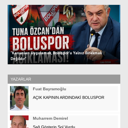
"Kanunları Uygulamak, Boluspor'u Yalnız Bırakmak
Bo
Değildir"
Ot
YAZARLAR
Fuat Bayramoğlu
AÇIK KAPININ ARDINDAKİ BOLUSPOR
Muharrem Demirel
Sağ Gösterip Sol Vurdu…