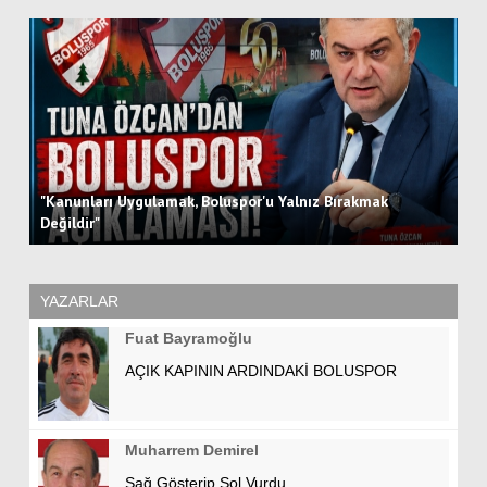
"Kanunları Uygulamak, Boluspor'u Yalnız Bırakmak
Bo
Değildir"
Ot
YAZARLAR
Fuat Bayramoğlu
AÇIK KAPININ ARDINDAKİ BOLUSPOR
Muharrem Demirel
Sağ Gösterip Sol Vurdu…