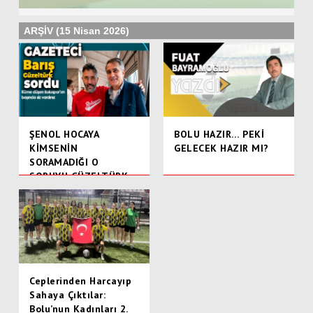
ARŞİV (15 Nisan 2026)
ŞENOL HOCAYA
BOLU HAZIR… PEKİ
KİMSENİN
GELECEK HAZIR MI?
SORAMADIĞI O
SORUYU GÜZELTÜRK
SORDU
Ceplerinden Harcayıp
Sahaya Çıktılar:
Bolu’nun Kadınları 2.