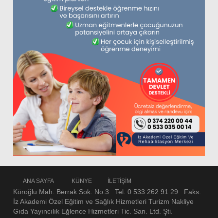
ANA SAYFA
KÜNYE
İLETİŞİM
Köroğlu Mah. Berrak Sok. No:3 Tel: 0 533 262 91 29 Faks:
İz Akademi Özel Eğitim ve Sağlık Hizmetleri Turizm Nakliye
Gıda Yayıncılık Eğlence Hizmetleri Tic. San. Ltd. Şti.