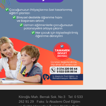
Köroğlu Mah. Berrak Sok. No:3 Tel: 0 533
262 91 29 Faks: İz Akademi Özel Eğitim