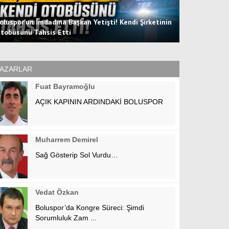
oluspor'un İmdadına Başkan Yetişti! Kendi Şirketinin
tobüsünü Tahsis Etti
Hücum Hattın
AZARLAR
Fuat Bayramoğlu
AÇIK KAPININ ARDINDAKİ BOLUSPOR
Muharrem Demirel
Sağ Gösterip Sol Vurdu…
Vedat Özkan
Boluspor’da Kongre Süreci: Şimdi
Sorumluluk Zam ...