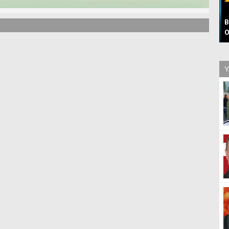
B
O
Y