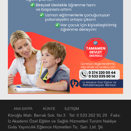
ANA SAYFA
KÜNYE
İLETİŞİM
Köroğlu Mah. Berrak Sok. No:3 Tel: 0 533 262 91 29 Faks:
İz Akademi Özel Eğitim ve Sağlık Hizmetleri Turizm Nakliye
Gıda Yayıncılık Eğlence Hizmetleri Tic. San. Ltd. Şti.