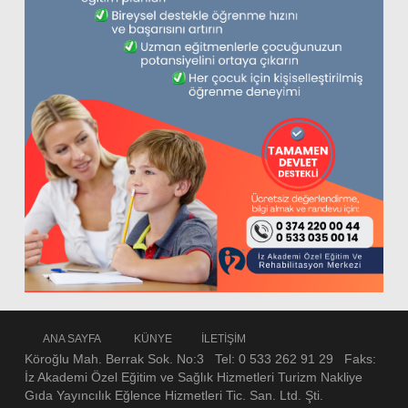
ANA SAYFA
KÜNYE
İLETİŞİM
Köroğlu Mah. Berrak Sok. No:3 Tel: 0 533 262 91 29 Faks:
İz Akademi Özel Eğitim ve Sağlık Hizmetleri Turizm Nakliye
Gıda Yayıncılık Eğlence Hizmetleri Tic. San. Ltd. Şti.