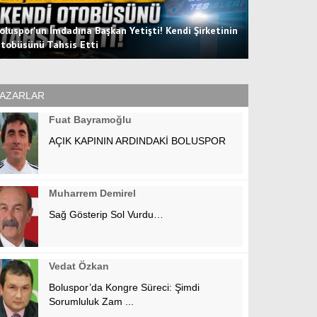
oluspor'un İmdadına Başkan Yetişti! Kendi Şirketinin
tobüsünü Tahsis Etti
Hücum Hattın
AZARLAR
Fuat Bayramoğlu
AÇIK KAPININ ARDINDAKİ BOLUSPOR
Muharrem Demirel
Sağ Gösterip Sol Vurdu…
Vedat Özkan
Boluspor’da Kongre Süreci: Şimdi
Sorumluluk Zam ...