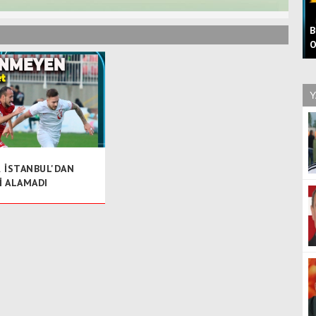
B
O
Y
 İSTANBUL'DAN
İ ALAMADI