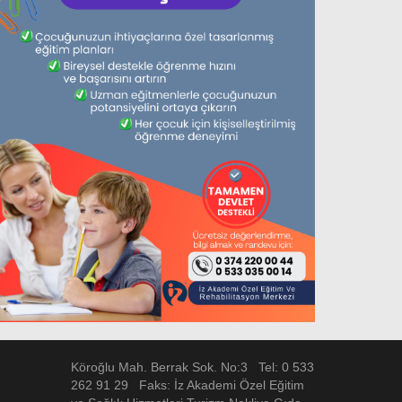
Köroğlu Mah. Berrak Sok. No:3 Tel: 0 533
262 91 29 Faks: İz Akademi Özel Eğitim